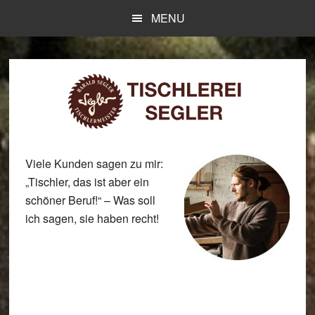
Skip
Zur
MENU
to
Fußzeile
main
springen
content
Viele Kunden sagen zu mir:
„Tischler, das ist aber ein
schöner Beruf!“ – Was soll
ich sagen, sie haben recht!