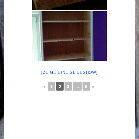
[ZEIGE EINE SLIDESHOW]
◄
1
2
3
...
6
►